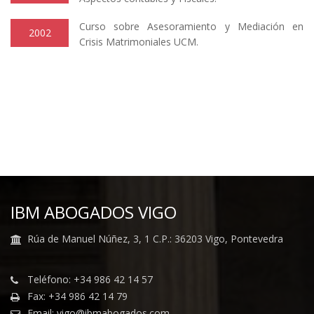
Curso sobre Asesoramiento y Mediación en
2002
Crisis Matrimoniales UCM.
IBM ABOGADOS VIGO
Rúa de Manuel Núñez, 3, 1 C.P.: 36203 Vigo, Pontevedra
Teléfono: +34 986 42 14 57
Fax: +34 986 42 14 79
Email: vigo@ibmabogados.com